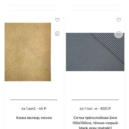
за 1 дм2 - 45 ₽
за 1 пог. м - 800 ₽
Кожа велюр, песок
Сетка трёхслойная 2мм
150х100см, тёмно-серый
[dark grey metalic]