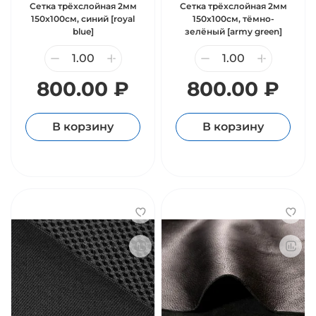
Сетка трёхслойная 2мм
Сетка трёхслойная 2мм
150х100см, синий [royal
150х100см, тёмно-
blue]
зелёный [army green]
800.00 ₽
800.00 ₽
В корзину
В корзину