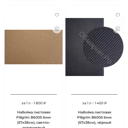
за 1 л - 1 800 ₽
за 1 л - 1 400 ₽
Набойка листовая
Набойка листовая
Piligrim B6005 6мм
Piligrim B6005 6мм
(57х38см), светло-
(57х38см), чёрный
коричневый