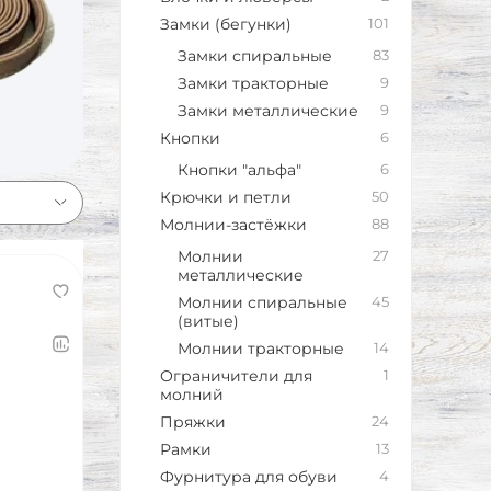
Замки (бегунки)
101
Замки спиральные
83
Замки тракторные
9
Замки металлические
9
Кнопки
6
Кнопки "альфа"
6
Крючки и петли
50
Молнии-застёжки
88
Молнии
27
металлические
Молнии спиральные
45
(витые)
Молнии тракторные
14
Ограничители для
1
молний
Пряжки
24
Рамки
13
Фурнитура для обуви
4