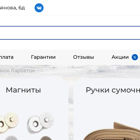
янова, 6д
плата
Гарантии
Отзывы
Акции
мок барсеток
Магниты
Ручки сумоч