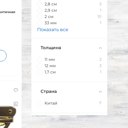
2,8 см
2
2,9 см
1
 античная
2 см
10
33 мм
1
Показать все
Толщина
11 мм
2
12 мм
2
1,7 см
1
Страна
Китай
7