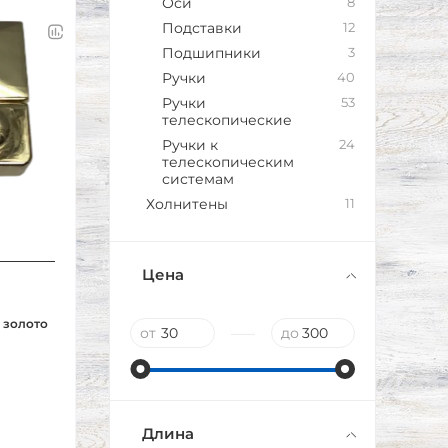
Оси
8
Подставки
12
Подшипники
3
Ручки
40
Ручки
53
телескопические
Ручки к
24
телескопическим
системам
Холнитены
11
Цена
, золото
—
от
до
Длина