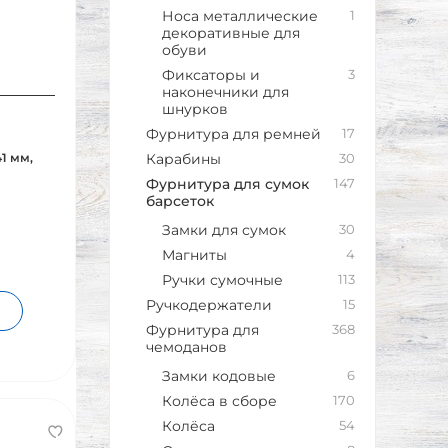
Носа металлические
1
декоративные для
обуви
Фиксаторы и
3
наконечники для
шнурков
Фурнитура для ремней
17
1 мм,
Карабины
30
Фурнитура для сумок
147
барсеток
Замки для сумок
30
Магниты
4
Ручки сумочные
113
Ручкодержатели
15
Фурнитура для
368
чемоданов
Замки кодовые
6
Колёса в сборе
170
Колёса
54