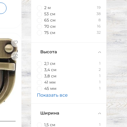
2 м
19
53 см
38
65 см
8
70 см
16
75 см
32
Высота
2,1 см
1
3,4 см
2
3,8 см
1
41 мм
1
45 мм
1
Показать все
Ширина
1,5 см
1