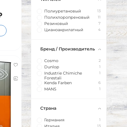
Полиуретановый
13
₽
Полихлоропреновый
11
Резиновый
7
Цианоакрилатный
4
Бренд / Производитель
Cosmo
2
Dunlop
1
Industrie Chimiche
1
Forestali
Kenda Farben
6
MANS
1
Страна
Германия
1
Италия
13