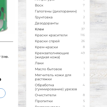
Воск
7
Галогены (дихлорамин)
1
Грунтовка
2
Дезодоранты
3
Клеи
37
Краски красители
116
Краски спрей
26
Крем-краски
8
Кремзаполняющие
49
 (сар,
(жидкая кожа)
Лаки
1
Масло бытовое
1
Мягчитель кожи для
3
₽
растяжки
Обработка
4
(гуммирование) урезов
Очистители
8
Пропитки
5
7