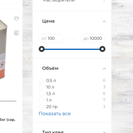
Растворители
Цена
—
от
до
Объём
0,5 л
6
10 л
3
1,5 л
6
1 л
7
20 гр
2
Показать все
кг (сар,
Тип клея