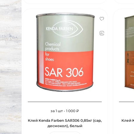
за 1 шт - 1 000 ₽
Клей Kenda Farben SAR306 0,85кг (сар,
Клей K
десмокол), белый