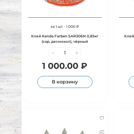
за 1 шт - 1 000 ₽
Клей Kenda Farben SAR306N 0,85кг
Клей
(сар, десмокол), чёрный
1 000.00 ₽
В корзину