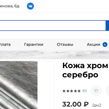
янова, 6д
плата
Гарантии
Отзывы
Акции
Кожа хром Э
серебро
(0)
32.00 ₽
/дм2