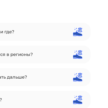
и где?
тся в регионы?
ать дальше?
?