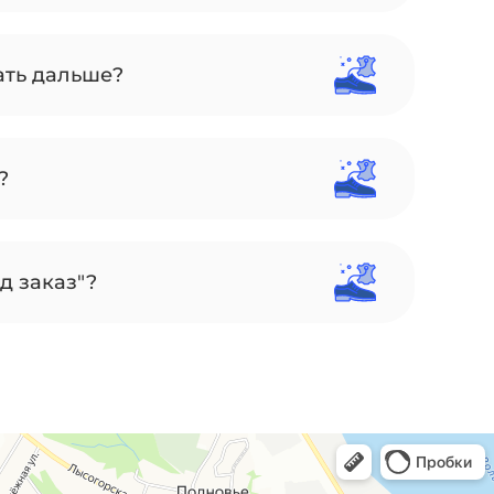
ать дальше?
?
д заказ"?