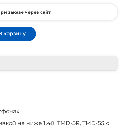
ри заказе через сайт
В корзину
офонах.
вкой не ниже 1.40, TMD-5R,
TMD-5S с