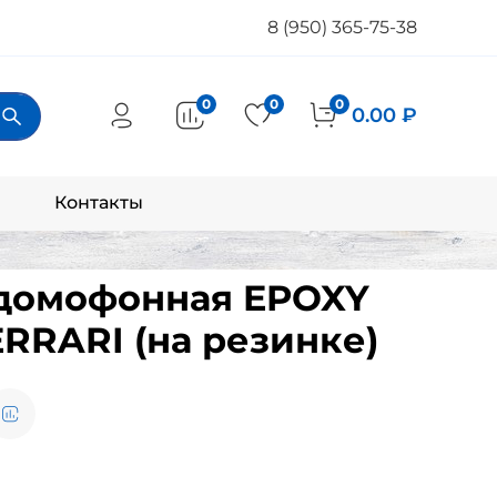
8 (950) 365-75-38
0
0
0
0.00 ₽
Контакты
 домофонная EPOXY
ERRARI (на резинке)