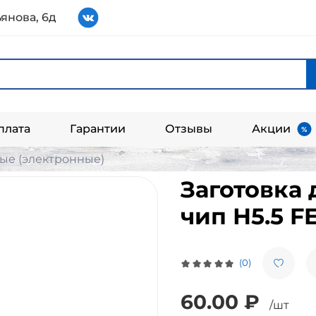
янова, 6д
плата
Гарантии
Отзывы
Акции
е (электронные)
Заготовка
чип Н5.5 F
(0)
60.00 ₽
/шт