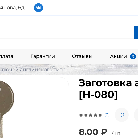
янова, 6д
плата
Гарантии
Отзывы
Акции
 ключей английского типа
Заготовка 
[H-080]
(0)
8.00 ₽
/шт