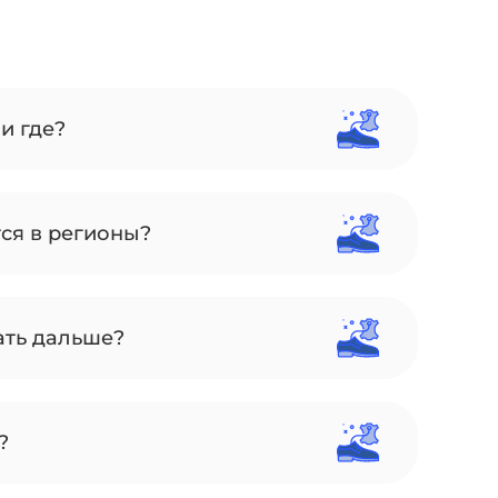
и где?
тся в регионы?
ать дальше?
?