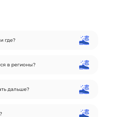
и где?
тся в регионы?
ать дальше?
?