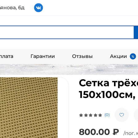
янова, 6д
плата
Гарантии
Отзывы
Акции
Сетка трё
150х100см, 
(0)
800.00 ₽
/пог. 