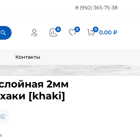
8 (950) 365-75-38
0
0
0
0.00 ₽
Контакты
хслойная 2мм
хаки [khaki]
м