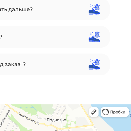
ать дальше?
?
д заказ"?