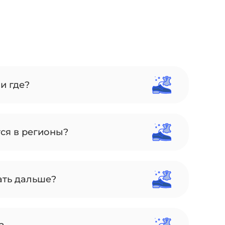
и где?
тся в регионы?
ать дальше?