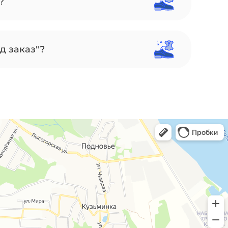
?
д заказ"?