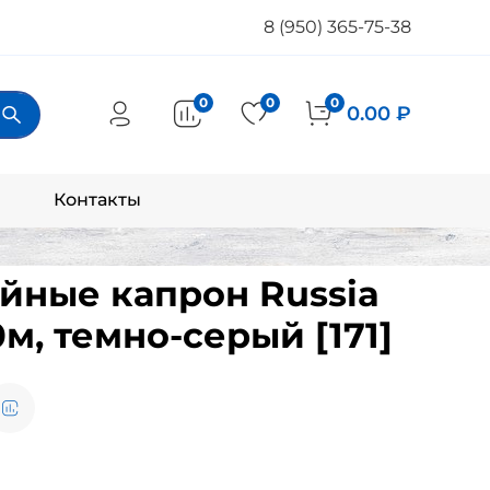
8 (950) 365-75-38
0
0
0
0.00 ₽
Контакты
йные капрон Russia
0м, темно-серый [171]