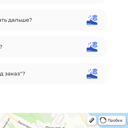
ать дальше?
?
д заказ"?