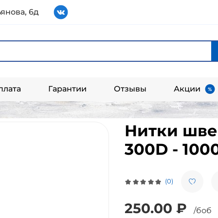
янова, 6д
плата
Гарантии
Отзывы
Акции
Нитки шве
300D - 100
(0)
250.00 ₽
/боб