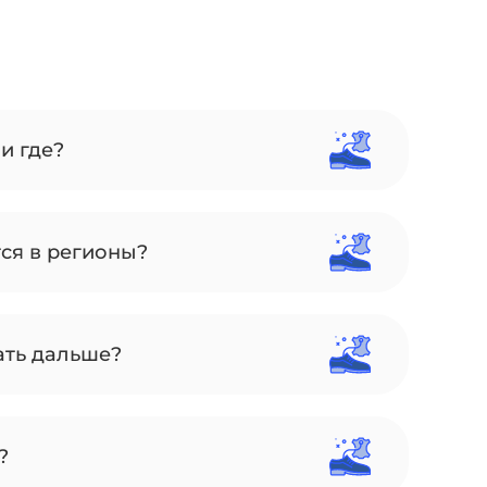
и где?
тся в регионы?
ать дальше?
?