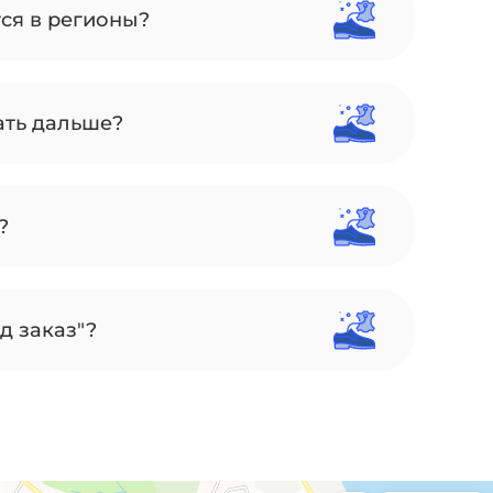
тся в регионы?
ать дальше?
?
д заказ"?