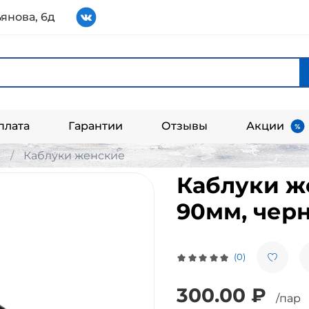
янова, 6д
плата
Гарантии
Отзывы
Акции
и
Каблуки женские
Каблуки ж
90мм, чер
(0)
300.00 ₽
/пар