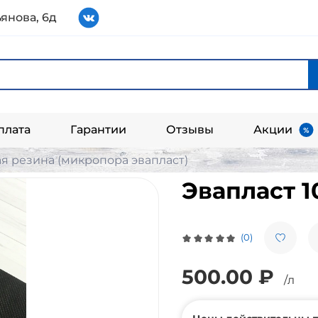
янова, 6д
плата
Гарантии
Отзывы
Акции
я резина (микропора эвапласт)
Эвапласт 
(0)
500.00 ₽
/л