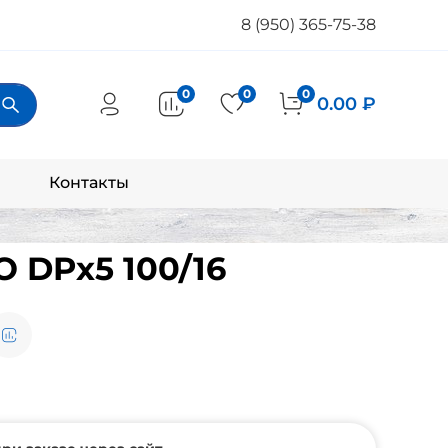
8 (950) 365-75-38
0
0
0
0.00 ₽
Контакты
 DPх5 100/16