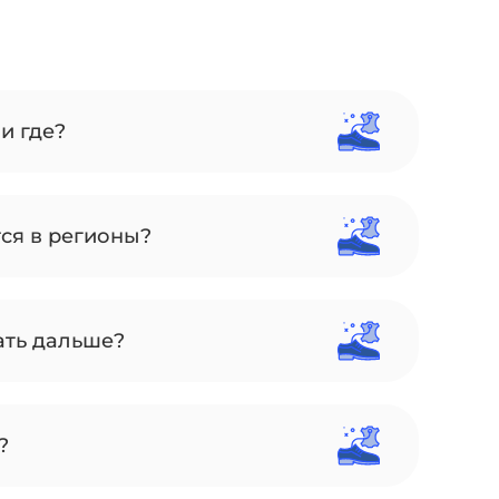
и где?
тся в регионы?
ать дальше?
?