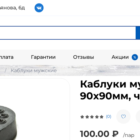
янова, 6д
плата
Гарантии
Отзывы
Акции
и
Каблуки мужские
Каблуки м
90х90мм, 
(0)
100.00 ₽
/пар