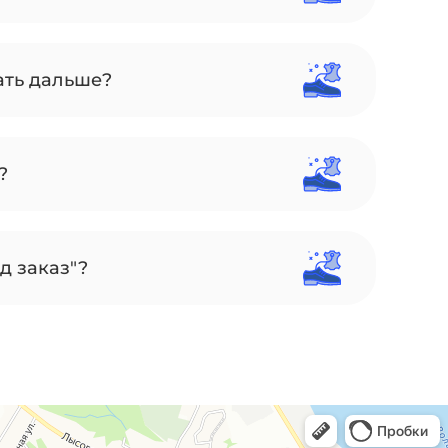
ать дальше?
?
д заказ"?