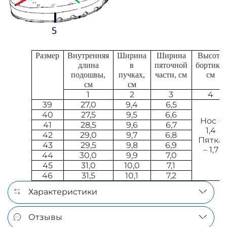
Размер
Внутренняя
Ширина
Ширина
Высота
длина
в
пяточной
бортика,
подошвы,
пучках,
части, см
см
см
см
1
2
3
4
39
27,0
9,4
6,5
40
27,5
9,5
6,6
Нос -
41
28,5
9,6
6,7
1,4
42
29,0
9,7
6,8
Пятка
43
29,5
9,8
6,9
– 1,7
44
30,0
9,9
7,0
45
31,0
10,0
7,1
46
31,5
10,1
7,2
Характеристики
Отзывы