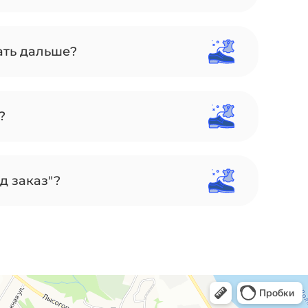
ать дальше?
?
д заказ"?