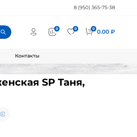
8 (950) 365-75-38
0
0
0
0.00 ₽
Контакты
енская SP Таня,