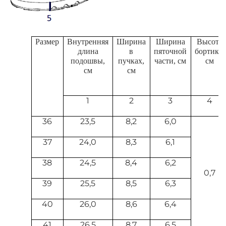
Размер
Внутренняя
Ширина
Ширина
Высота
длина
в
пяточной
бортика,
подошвы,
пучках,
части, см
см
см
см
1
2
3
4
36
23,5
8,
2
6,0
37
24,0
8,3
6,1
38
24,5
8,4
6,2
0
,
7
39
25,5
8,5
6,3
40
26,0
8,6
6,4
41
26,5
8,7
6,5