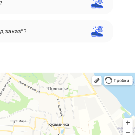
?
д заказ"?