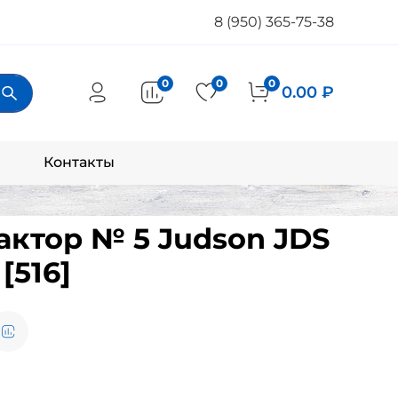
8 (950) 365-75-38
0
0
0
0.00 ₽
Контакты
актор № 5 Judson JDS
[516]