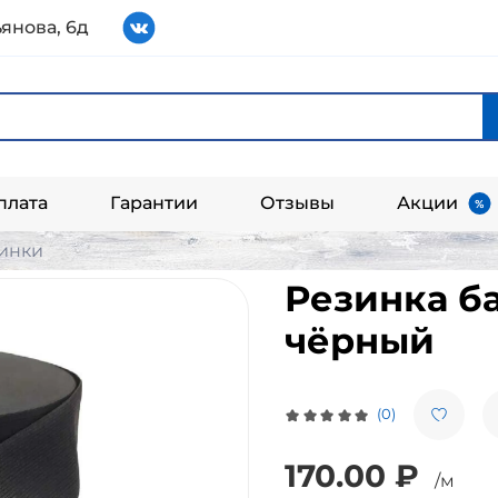
янова, 6д
плата
Гарантии
Отзывы
Акции
инки
Резинка б
чёрный
(0)
170.00 ₽
/м