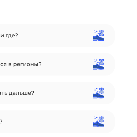
и где?
тся в регионы?
ать дальше?
?