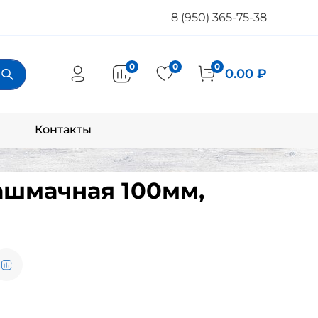
8 (950) 365-75-38
0
0
0
0.00 ₽
Контакты
ашмачная 100мм,