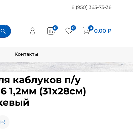
8 (950) 365-75-38
0
0
0
0.00 ₽
Контакты
ля каблуков п/у
6 1,2мм (31х28см)
жевый