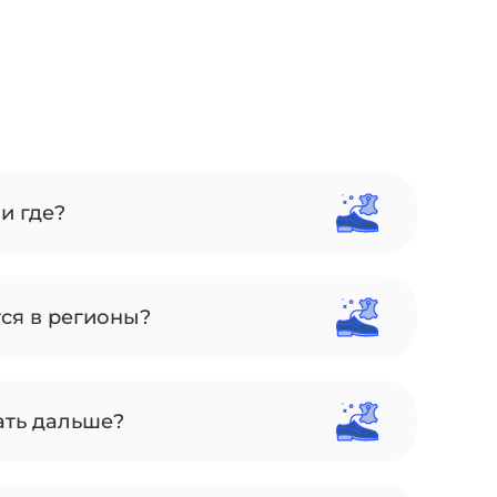
и где?
тся в регионы?
ать дальше?