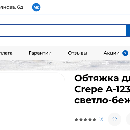
янова, 6д
плата
Гарантии
Отзывы
Акции
Обтяжка д
Crepe A-123
светло-бе
(0)