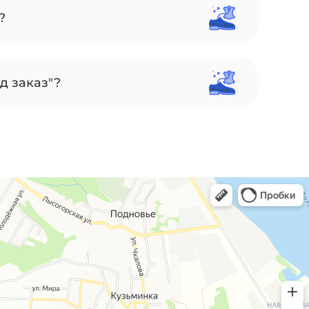
?
д заказ"?