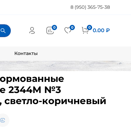
8 (950) 365-75-38
0
0
0
0.00 ₽
Контакты
формованные
е 2344M №3
, светло-коричневый