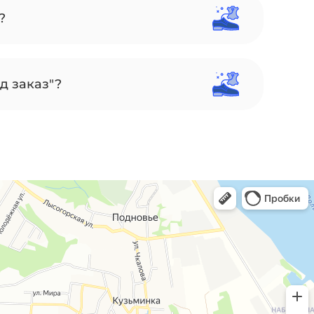
?
д заказ"?