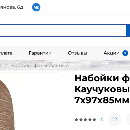
янова, 6д
плата
Гарантии
Отзывы
Акции
и
Набойки формованные
Набойки 
Каучуковы
7х97х85мм
(0)