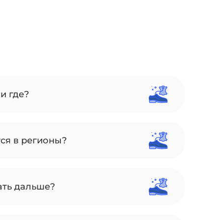
и где?
тся в регионы?
ать дальше?