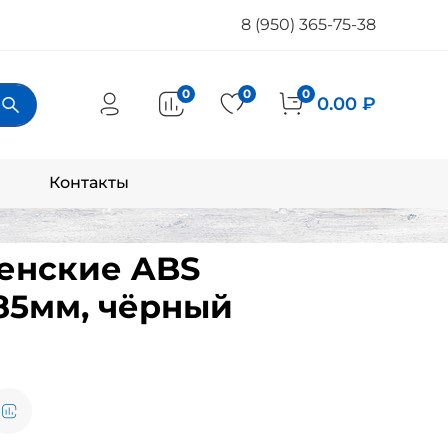
8 (950) 365-75-38
0
0
0
0.00 ₽
Контакты
енские ABS
 85мм, чёрный