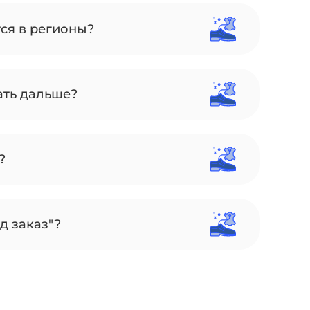
тся в регионы?
ать дальше?
?
д заказ"?