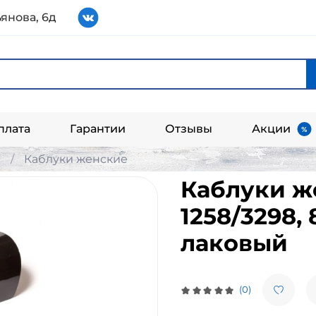
янова, 6д
плата
Гарантии
Отзывы
Акции
и
Каблуки женские
Каблуки ж
1258/3298,
лаковый
(0)