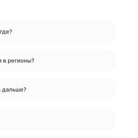
 где?
я в регионы?
ь дальше?