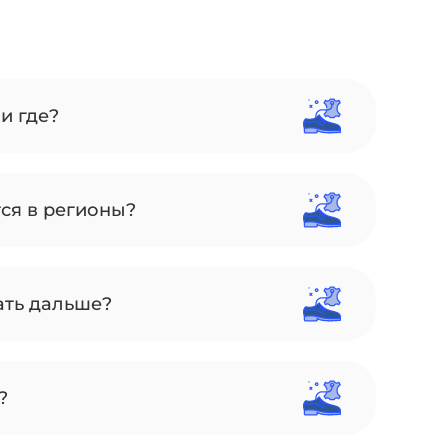
и где?
тся в регионы?
ать дальше?
?