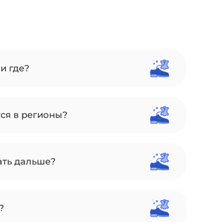
и где?
тся в регионы?
ать дальше?
?